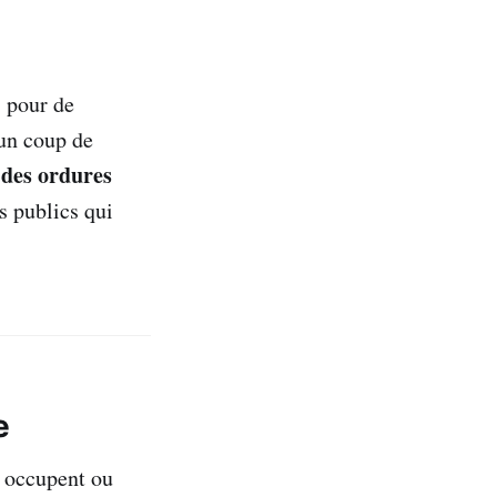
s pour de
n coup de
 des ordures
s publics qui
e
s occupent ou