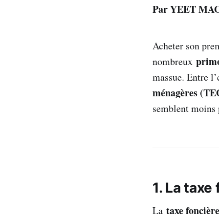
Par YEET MA
Acheter son prem
prim
nombreux
massue. Entre l’
ménagères (T
semblent moins p
1. La taxe
taxe foncièr
La