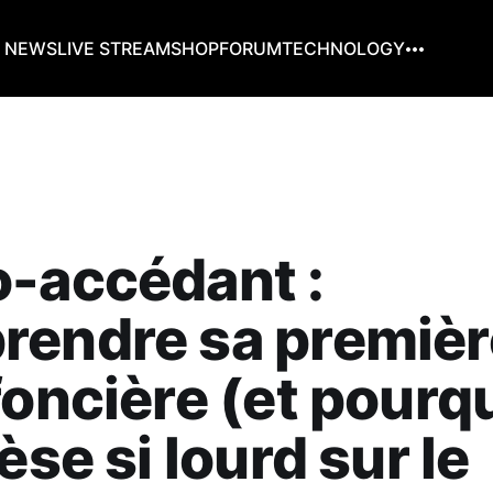
G NEWS
LIVE STREAM
SHOP
FORUM
TECHNOLOGY
-accédant :
rendre sa premièr
foncière (et pourq
èse si lourd sur le