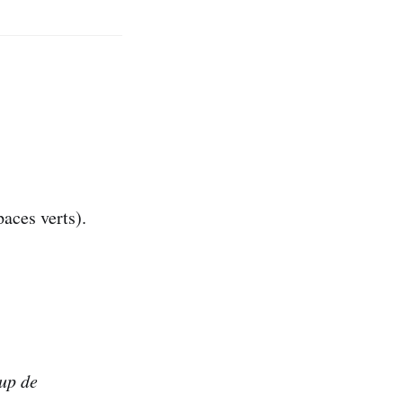
paces verts).
oup de