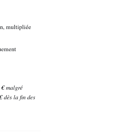
n, multipliée
quement
 €
malgré
€
dès la fin des