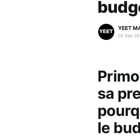
budg
YEET M
02 Sep 20
Primo
sa pre
pourqu
le bu