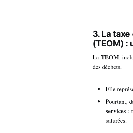
3. La tax
(TEOM) : u
TEOM
La
, incl
des déchets.
Elle repré
Pourtant, 
services
: 
saturées.