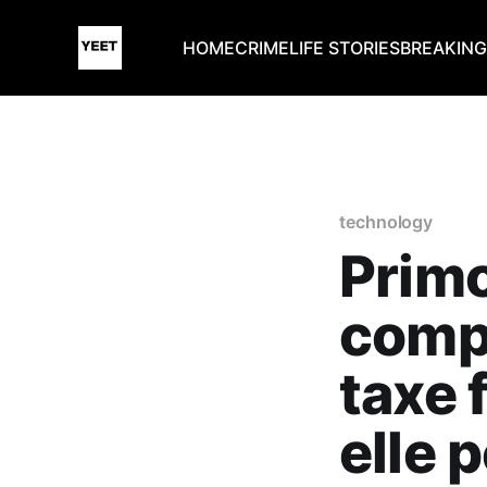
HOME
CRIME
LIFE STORIES
BREAKIN
technology
Primo
comp
taxe 
elle p