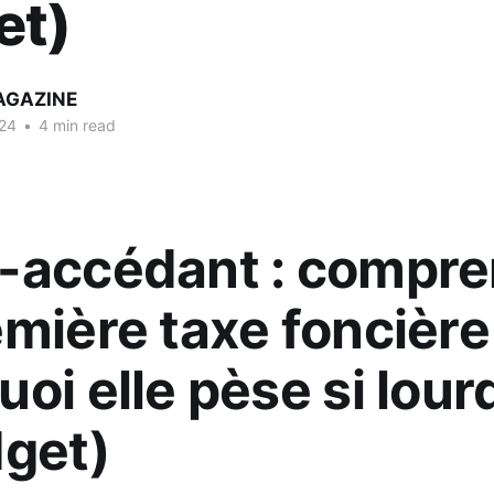
et)
AGAZINE
24
•
4 min read
-accédant : compre
mière taxe foncière
oi elle pèse si lour
dget)