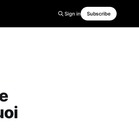
Sign in
Subscribe
e
uoi