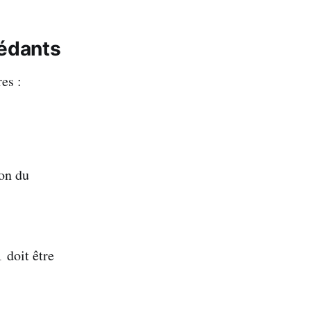
cédants
es :
ion du
1
doit être